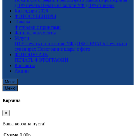
ДТФ печать
Печать на холсте
УФ ДТФ стикеры
Календари 2026
ФОТОСУВЕНИРЫ
Товары
Футболки с принтами
Фото на документы
Услуги
DTF Печать на текстиле
УФ ДТФ ПЕЧАТЬ
Печать на
сувенирах
Новогодние шары с фото
ФОТОПЕЧАТЬ
ПЕЧАТЬ ФОТОГРАФИЙ
Контакты
Акции
Меню
Меню
Корзина
×
Ваша корзина пуста!
Сумма
0.00р