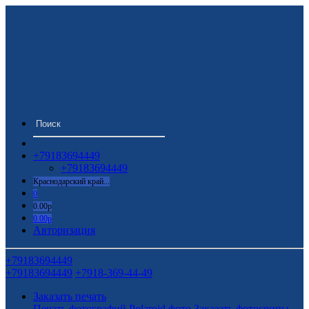
+79183694449
+79183694449
Краснодарский край...
0
0.00р
0.00р
Авторизация
+79183694449
+79183694449
+7918-369-44-49
Заказать печать
Печать фотографий
Polaroid фото
Заказать фотосрипы