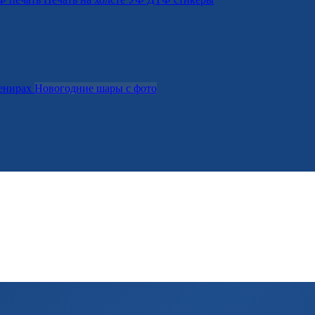
венирах
Новогодние шары с фото