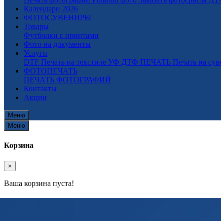
Календари 2026
ФОТОСУВЕНИРЫ
Товары
Футболки с принтами
Фото на документы
Услуги
DTF Печать на текстиле
УФ ДТФ ПЕЧАТЬ
Печать на су
ФОТОПЕЧАТЬ
ПЕЧАТЬ ФОТОГРАФИЙ
Контакты
Акции
Меню
Меню
Корзина
×
Ваша корзина пуста!
Сумма
0.00р
Итого
0.00р