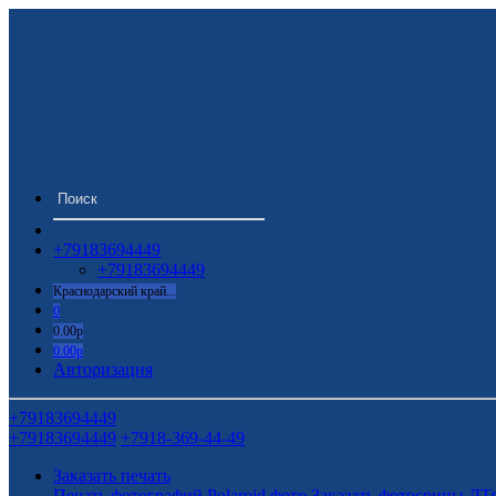
+79183694449
+79183694449
Краснодарский край...
0
0.00р
0.00р
Авторизация
+79183694449
+79183694449
+7918-369-44-49
Заказать печать
Печать фотографий
Polaroid фото
Заказать фотосрипы
ДТ