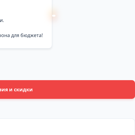
и.
рона для бюджета!
вия и скидки